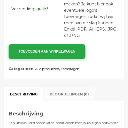
maken? Je kunt hier ook 
Verzending:
gratis!
eventuele logo's 
toevoegen zodat wij hier 
mee aan de slag kunnen. 
Enkel .PDF, .AI, .EPS, .JPG 
of .PNG
TOEVOEGEN AAN WINKELWAGEN
Categorieën:
Alle producten
,
Feestdagen
BESCHRIJVING
BEOORDELINGEN (0)
Beschrijving
Een unieke kerstboom laten produceren met jouw eigen ontwerp?