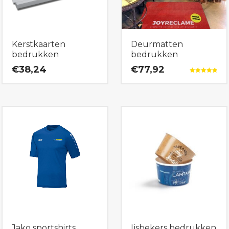
Kerstkaarten
Deurmatten
bedrukken
bedrukken
€38,24
€77,92
Gewaardeerd
5.00
uit 5
Jako sportshirts
Ijsbekers bedrukken