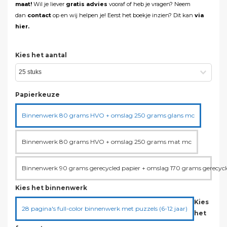
maat!
Wil je liever
gratis advies
vooraf of heb je vragen? Neem
dan
contact
op en wij helpen je! Eerst het boekje inzien? Dit kan
via
hier.
Kies het aantal
Papierkeuze
Binnenwerk 80 grams HVO + omslag 250 grams glans mc
Binnenwerk 80 grams HVO + omslag 250 grams mat mc
Binnenwerk 90 grams gerecycled papier + omslag 170 grams gerecycl
Kies het binnenwerk
Kies
28 pagina's full-color binnenwerk met puzzels (6-12 jaar)
het