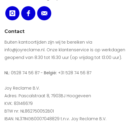
Contact
Buiten kantoortijden zijn wij te bereiken via
info@joyreclame.nl. Onze klantenservice is op werkdagen
geopend van 8:30 tot 16:30 uur (op vrijdag tot 13:00 uur).
NL:
0528 74 56 87 -
België:
+31 528 74 56 87
Joy Reclame B.V.
Adres: Pascalstraat 8, 7903BJ Hoogeveen
KVK: 83146679
BTW nr: NL862750052B01
IBAN: NL37INGB0007048829 t.n.v. Joy Reclame B.V.