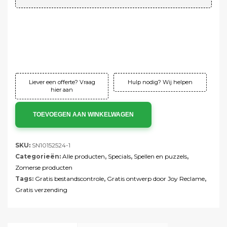
Verzending:
Gratis!
Instelkosten:
Gratis!
Totaal:
€103,95 ex. btw
Totaal:
€125,78 incl. btw
Liever een offerte? Vraag
Hulp nodig? Wij helpen
hier aan
TOEVOEGEN AAN WINKELWAGEN
SKU:
SN10152524-1
Categorieën:
Alle producten
,
Specials
,
Spellen en puzzels
,
Zomerse producten
Tags:
Gratis bestandscontrole
,
Gratis ontwerp door Joy Reclame
,
Gratis verzending