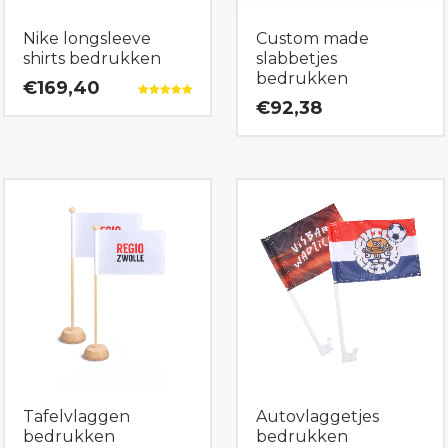
Nike longsleeve
Custom made
shirts bedrukken
slabbetjes
bedrukken
€169,40
€92,38
Gewaardeerd
5.00
uit 5
Tafelvlaggen
Autovlaggetjes
bedrukken
bedrukken