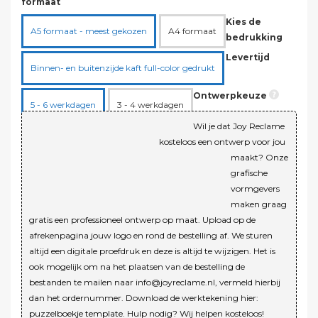
formaat
Kies de
A5 formaat - meest gekozen
A4 formaat
bedrukking
Levertijd
Binnen- en buitenzijde kaft full-color gedrukt
Ontwerpkeuze
5 - 6 werkdagen
3 - 4 werkdagen
Wil je dat Joy Reclame
Ik lever zelf een ontwerp aan
kosteloos een ontwerp voor jou
maakt? Onze
grafische
Gratis professioneel ontwerp door Joy Reclame
vormgevers
maken graag
gratis een professioneel ontwerp op maat. Upload op de
afrekenpagina jouw logo en rond de bestelling af. We sturen
altijd een digitale proefdruk en deze is altijd te wijzigen. Het is
ook mogelijk om na het plaatsen van de bestelling de
bestanden te mailen naar info@joyreclame.nl, vermeld hierbij
dan het ordernummer. Download de werktekening hier:
puzzelboekje template
. Hulp nodig? Wij helpen kosteloos!