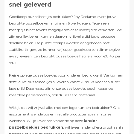
snel geleverd
Goedkoop puzzelboekjes bedrukken? Joy Reclame levert jouw
bedrukte puzzelboeken al binnen 6 werkdagen. Tegen een
meerprijs is het tevens mogelijk om deze levertijd te verkorten. We
zijn erg flexibel en kunnen daarom vrijwel altijd jouw beoogde
deadline halen! De puzzelboekjes worden aangeboden met
staffelkortingen, zo kunnen wij super goedkoop een slimme give-
away leveren. Een bedrukt puzzelboekje heb je al voor €0,43 per
stuk!
Kleine oplage puzzelboekjes voor kinderen bedrukken? We kunnen
deze leuke puzzelboekjes al leveren vanaf 25 stuks voor een super
lage prijs! Daarnaast zijn onze puzzelboekjes beschikbaar op
meerdere papiersoorten, ook duurzaam materiaal.
Wist je dat wij vrijwel alles met een logo kunnen bedrukken? Ons
assortiment is eindeloos en niet alle producten staan in onze
webshop. Wil je liever een variantie op deze
kinder
puzzelboekjes bedrukken
, wil je een ander of erg groot aantal
bestellen of wil je gewoon van te voren advies vragen aan een van