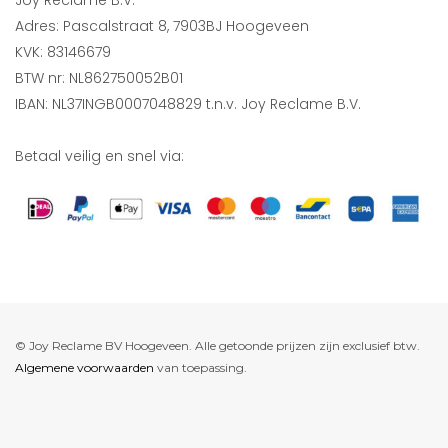
Joy Reclame B.V.
Adres: Pascalstraat 8, 7903BJ Hoogeveen
KVK: 83146679
BTW nr: NL862750052B01
IBAN: NL37INGB0007048829 t.n.v. Joy Reclame B.V.
Betaal veilig en snel via:
© Joy Reclame BV Hoogeveen. Alle getoonde prijzen zijn exclusief btw.
Algemene voorwaarden
van toepassing.