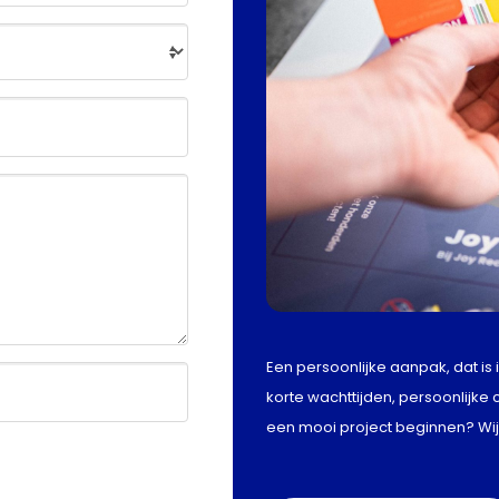
Een persoonlijke aanpak, dat is 
korte wachttijden, persoonlijke
een mooi project beginnen? Wij 