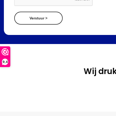
Verstuur >
9,4
Wij dru