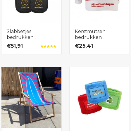
Slabbetjes
Kerstmutsen
bedrukken
bedrukken
€51,91
€25,41
Gewaardeerd
5.00
uit 5