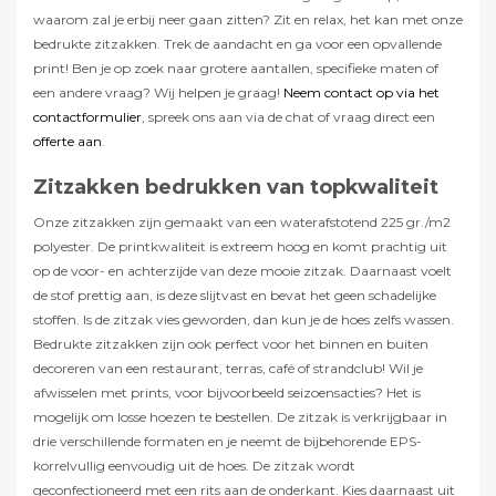
waarom zal je erbij neer gaan zitten? Zit en relax, het kan met onze
bedrukte zitzakken. Trek de aandacht en ga voor een opvallende
print! Ben je op zoek naar grotere aantallen, specifieke maten of
een andere vraag? Wij helpen je graag!
Neem contact op via het
contactformulier
, spreek ons aan via de chat of vraag direct een
offerte aan
.
Zitzakken bedrukken van topkwaliteit
Onze zitzakken zijn gemaakt van een waterafstotend 225 gr./m2
polyester. De printkwaliteit is extreem hoog en komt prachtig uit
op de voor- en achterzijde van deze mooie zitzak. Daarnaast voelt
de stof prettig aan, is deze slijtvast en bevat het geen schadelijke
stoffen. Is de zitzak vies geworden, dan kun je de hoes zelfs wassen.
Bedrukte zitzakken zijn ook perfect voor het binnen en buiten
decoreren van een restaurant, terras, café of strandclub! Wil je
afwisselen met prints, voor bijvoorbeeld seizoensacties? Het is
mogelijk om losse hoezen te bestellen. De zitzak is verkrijgbaar in
drie verschillende formaten en je neemt de bijbehorende EPS-
korrelvullig eenvoudig uit de hoes. De zitzak wordt
geconfectioneerd met een rits aan de onderkant. Kies daarnaast uit