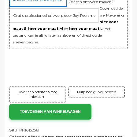
Zelf een ontwerp maken?
Download de
werktekening
Gratis professioneel ontwerp door Joy Reclame
hier voor
maat S
,
hier voor maat M
en
hier voor maat L
. Het
bestand kan je altijd later aanleveren of direct op de
afrekenpagina.
Verzending:
Gratis!
Instelkosten:
Gratis!
Totaal:
€109,20 ex. btw
Totaal:
€132,13 incl. btw
Liever een offerte? Vraag
Hulp nodig? Wij helpen
hier aan
TOEVOEGEN AAN WINKELWAGEN
SKU:
PR10152561
Categorieën:
Alle producten
,
Binnenreclame
,
Kleding en textiel