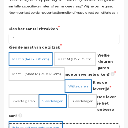
aantallen, specifieke maten of een andere vraag? Wij helpen je graag!
Neem contact op via het contactformulier
of vraag direct een
offerte aan
.
Kies het aantal zitzakken
Kies de maat van de zitzak
Welke
Maat S (140 x 100 cm)
Maat M (135 x 135 cm)
kleuren
garen
Maat L (Maat M (135 x 175 cm)
moeten we gebruiken?
Kies de
Witte garen
levertijd
Hoe lever
Zwarte garen
5 werkdagen
3 werkdagen
je het
ontwerp
aan?
Ik lever zelf een ontwerp aan