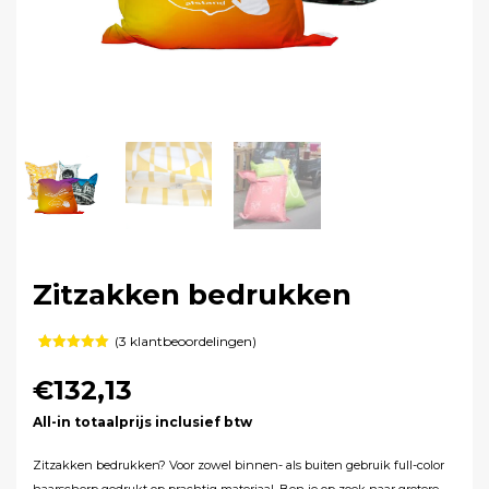
Zitzakken bedrukken
(
3
klantbeoordelingen)
Gewaardeerd
3
5.00
op 5
€132,13
gebaseerd
op
klant
waarderingen
All-in totaalprijs inclusief btw
Zitzakken bedrukken? Voor zowel binnen- als buiten gebruik full-color
haarscherp gedrukt op prachtig materiaal. Ben je op zoek naar grotere