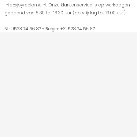
info@joyreclame.nl. Onze klantenservice is op werkdagen
geopend van 8:30 tot 16:30 uur (op vrijdag tot 13:00 uur).
NL:
0528 74 56 87 -
België:
+31 528 74 56 87
Joy Reclame B.V.
Adres: Pascalstraat 8, 7903BJ Hoogeveen
KVK: 83146679
BTW nr: NL862750052B01
IBAN: NL37INGB0007048829 t.n.v. Joy Reclame B.V.
Betaal veilig en snel via: