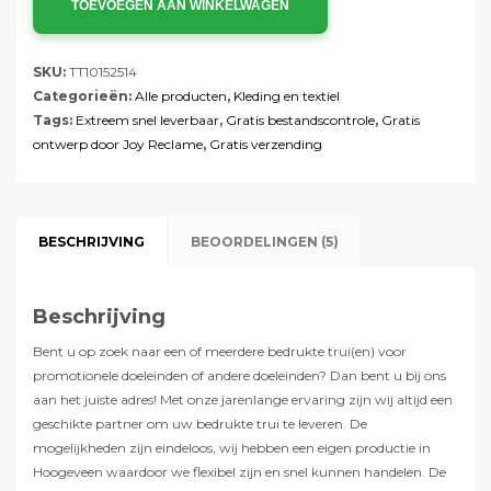
TOEVOEGEN AAN WINKELWAGEN
SKU:
TT10152514
Categorieën:
Alle producten
,
Kleding en textiel
Tags:
Extreem snel leverbaar
,
Gratis bestandscontrole
,
Gratis
ontwerp door Joy Reclame
,
Gratis verzending
BESCHRIJVING
BEOORDELINGEN (5)
Beschrijving
Bent u op zoek naar een of meerdere bedrukte trui(en) voor
promotionele doeleinden of andere doeleinden? Dan bent u bij ons
aan het juiste adres! Met onze jarenlange ervaring zijn wij altijd een
geschikte partner om uw bedrukte trui te leveren. De
mogelijkheden zijn eindeloos, wij hebben een eigen productie in
Hoogeveen waardoor we flexibel zijn en snel kunnen handelen. De