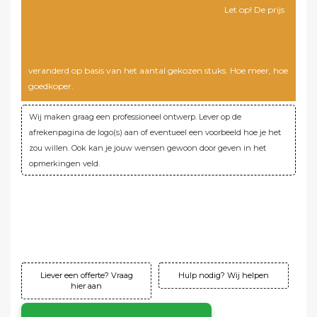
Ik lever zelf een ontwerp aan
Let op! De prijs
Gratis professioneel ontwerp door Joy Reclame
veranderd op basis van het aantal gekozen stuks. Hoe meer, hoe
goedkoper.
Wij maken graag een professioneel ontwerp. Lever op de
afrekenpagina de logo(s) aan of eventueel een voorbeeld hoe je het
zou willen. Ook kan je jouw wensen gewoon door geven in het
opmerkingen veld.
Verzending:
Gratis!
Instelkosten:
Gratis!
Totaal:
€85,00 ex. btw
Totaal:
€102,85 incl. btw
Liever een offerte? Vraag
Hulp nodig? Wij helpen
hier aan