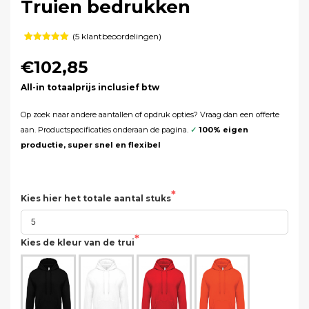
Truien bedrukken
(
5
klantbeoordelingen)
Gewaardeerd
5
5.00
op 5
€102,85
gebaseerd
op
klant
waarderingen
All-in totaalprijs inclusief btw
Op zoek naar andere aantallen of opdruk opties? Vraag dan een
offerte
aan. Productspecificaties onderaan de pagina.
✓
100% eigen
productie, super snel en flexibel
Kies hier het totale aantal stuks
Kies de kleur van de trui