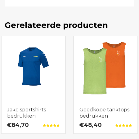
Gerelateerde producten
Jako sportshirts
Goedkope tanktops
bedrukken
bedrukken
€84,70
€48,40
Gewaardeerd
Gewaardeerd
5.00
5.00
uit 5
uit 5