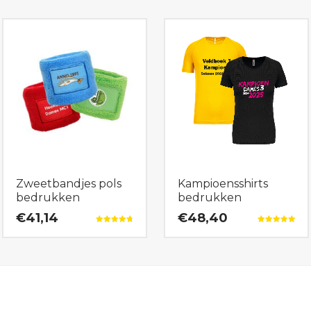
Zweetbandjes pols
Kampioensshirts
bedrukken
bedrukken
€41,14
€48,40
Gewaardeerd
Gewaardeerd
4.79
5.00
uit 5
uit 5