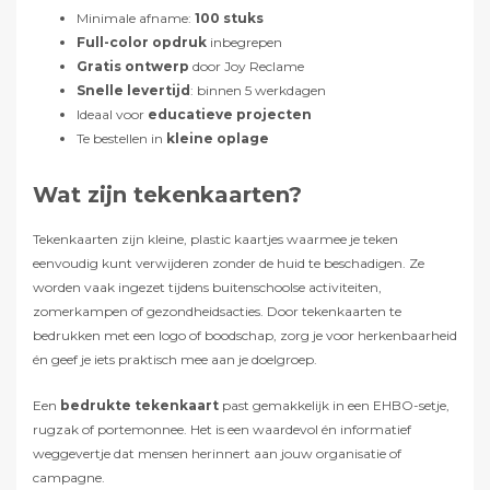
Minimale afname:
100 stuks
Full-color opdruk
inbegrepen
Gratis ontwerp
door Joy Reclame
Snelle levertijd
: binnen 5 werkdagen
Ideaal voor
educatieve projecten
Te bestellen in
kleine oplage
Wat zijn tekenkaarten?
Tekenkaarten zijn kleine, plastic kaartjes waarmee je teken
eenvoudig kunt verwijderen zonder de huid te beschadigen. Ze
worden vaak ingezet tijdens buitenschoolse activiteiten,
zomerkampen of gezondheidsacties. Door tekenkaarten te
bedrukken met een logo of boodschap, zorg je voor herkenbaarheid
én geef je iets praktisch mee aan je doelgroep.
Een
bedrukte tekenkaart
past gemakkelijk in een EHBO-setje,
rugzak of portemonnee. Het is een waardevol én informatief
weggevertje dat mensen herinnert aan jouw organisatie of
campagne.