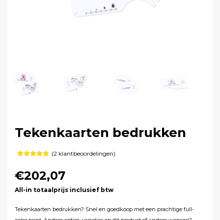
Tekenkaarten bedrukken
(
2
klantbeoordelingen)
Gewaardeerd
2
5.00
op 5
€202,07
gebaseerd
op
klant
waarderingen
All-in totaalprijs inclusief btw
Tekenkaarten bedrukken? Snel en goedkoop met een prachtige full-
color print. Andere opties, variaties op dit product of andere wensen?