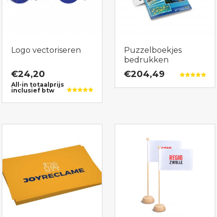
Logo vectoriseren
Puzzelboekjes
bedrukken
€
24,20
€204,49
Gewaardeerd
All-in totaalprijs
5.00
inclusief btw
uit 5
Gewaardeerd
5.00
uit 5