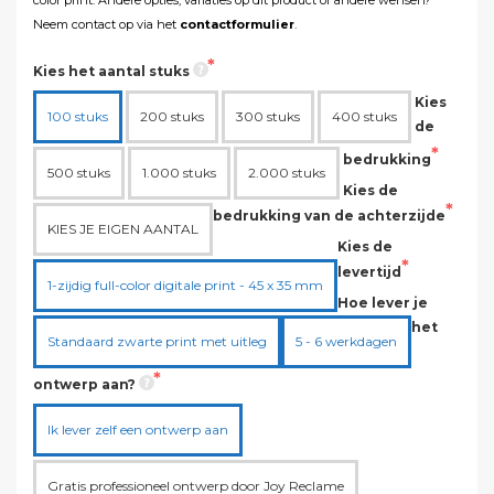
Neem contact op via het
contactformulier
.
Kies het aantal stuks
Kies
100 stuks
200 stuks
300 stuks
400 stuks
de
bedrukking
500 stuks
1.000 stuks
2.000 stuks
Kies de
bedrukking van de achterzijde
KIES JE EIGEN AANTAL
Kies de
levertijd
1-zijdig full-color digitale print - 45 x 35 mm
Hoe lever je
het
Standaard zwarte print met uitleg
5 - 6 werkdagen
ontwerp aan?
Ik lever zelf een ontwerp aan
Gratis professioneel ontwerp door Joy Reclame