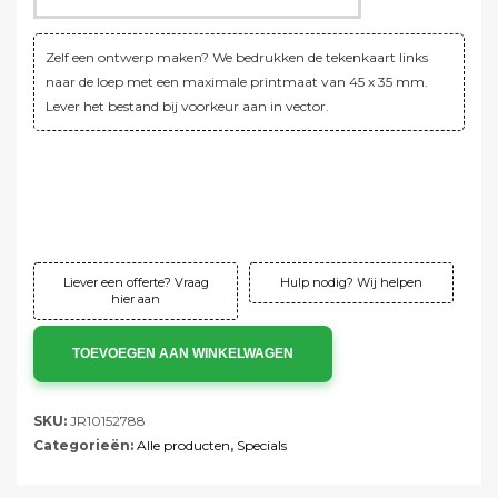
Zelf een ontwerp maken? We bedrukken de tekenkaart links
naar de loep met een maximale printmaat van 45 x 35 mm.
Lever het bestand bij voorkeur aan in vector.
Verzending:
Gratis!
Instelkosten:
Gratis!
Totaal:
€167,00 ex. btw
Totaal:
€202,07 incl. btw
Liever een offerte? Vraag
Hulp nodig? Wij helpen
hier aan
TOEVOEGEN AAN WINKELWAGEN
SKU:
JR10152788
Categorieën:
Alle producten
,
Specials