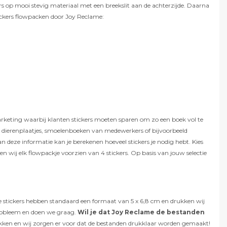
s op mooi stevig materiaal met een breekslit aan de achterzijde. Daarna
tickers flowpacken door Joy Reclame:
arketing waarbij klanten stickers moeten sparen om zo een boek vol te
ken, dierenplaatjes, smoelenboeken van medewerkers of bijvoorbeeld
an deze informatie kan je berekenen hoeveel stickers je nodig hebt. Kies
nen wij elk flowpackje voorzien van 4 stickers. Op basis van jouw selectie
 De stickers hebben standaard een formaat van 5 x 6,8 cm en drukken wij
probleem en doen we graag.
Wil je dat Joy Reclame de bestanden
drukken en wij zorgen er voor dat de bestanden drukklaar worden gemaakt!