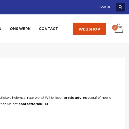
LOGIN
N
ONS WERK
CONTACT
WEBSHOP
stickers helemaal naar wens! Wil je liever
gratis advies
vooraf of heb je
t op via het
contactformulier
.