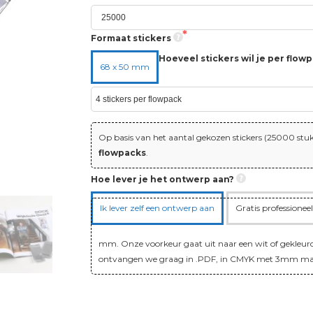
Formaat stickers
Hoeveel stickers wil je per flow
68 x 50 mm
Op basis van het aantal gekozen stickers (25000 stuks
flowpacks
.
Hoe lever je het ontwerp aan?
Ik lever zelf een ontwerp aan
Gratis professione
mm. Onze voorkeur gaat uit naar een wit of gekleu
ontvangen we graag in .PDF, in CMYK met 3mm ma
Verzending:
Gratis