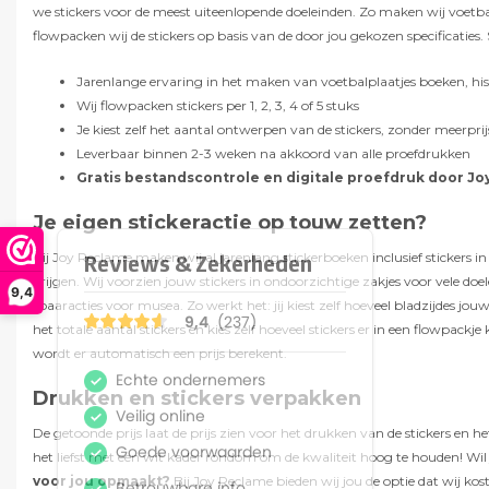
we stickers voor de meest uiteenlopende doeleinden. Zo maken wij voetba
flowpacken wij de stickers op basis van de door jou gekozen specificatie
Jarenlange ervaring in het maken van voetbalplaatjes boeken, hi
Wij flowpacken stickers per 1, 2, 3, 4 of 5 stuks
Je kiest zelf het aantal ontwerpen van de stickers, zonder meerprij
Leverbaar binnen 2-3 weken na akkoord van alle proefdrukken
Gratis bestandscontrole en digitale proefdruk door J
Je eigen stickeractie op touw zetten?
Bij Joy Reclame maken wij al jarenlang stickerboeken inclusief stickers
krijgen. Wij voorzien jouw stickers in ondoorzichtige zakjes voor vele do
9,4
spaaracties voor musea. Zo werkt het: jij kiest zelf hoeveel bladzijdes jo
het totale aantal stickers en kies zelf hoeveel stickers er in een flowpac
wordt er automatisch een prijs berekent.
Drukken en stickers verpakken
De getoonde prijs laat de prijs zien voor het drukken van de stickers en
het liefst met een wit kader rondom om de kwaliteit hoog te houden! Wi
voor jou opmaakt?
Bij Joy Reclame bieden wij jou de optie dat wij ko