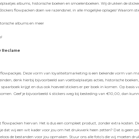
lplaatjes albums, historische boeken en smoelenboeken. Wij drukken de sticker
s. Stickers flowpacken doen we razendsnel, in alle mogelijke oplages! Waarom s
storische albums en meer
s!
oy Reclame
 in flowpackjes. Deze vorm van loyaliteitsmarketing is een bekende vorm van m
eleinden, denk hierbij bijvoorbeeld aan voetbalplaatjes acties, historische boe
uw spaarboek krijgt en dus ook hoeveel stickers er per boek in komen. Op basis v
kje komen. Geef je bijvoorbeeld 4 stickers weg bij besteding van €10,00, dan kun
 het flowpacken hiervan. Het is dus een compleet product, zonder extra kosten.
l je dat wij een wit kader voor jou om het drukwerk heen zetten? Dat is geen 
steloos de bestanden voor jou opmaken. Stuur ons alle foto’s die wij moeten 