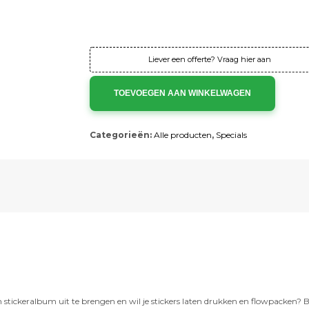
Instelkosten:
Gratis
Totaal:
€856,
Totaal:
€1.036
Liever een offerte? Vraag hier aan
TOEVOEGEN AAN WINKELWAGEN
Categorieën:
Alle producten
,
Specials
tickeralbum uit te brengen en wil je stickers laten drukken en flowpacken? Bi