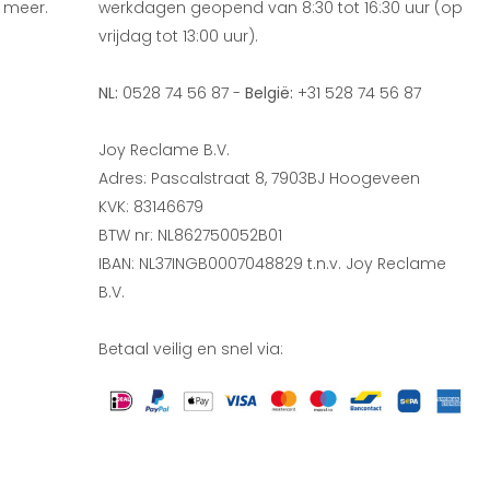
 meer.
werkdagen geopend van 8:30 tot 16:30 uur (op
vrijdag tot 13:00 uur).
NL:
0528 74 56 87 -
België:
+31 528 74 56 87
Joy Reclame B.V.
Adres: Pascalstraat 8, 7903BJ Hoogeveen
KVK: 83146679
BTW nr: NL862750052B01
IBAN: NL37INGB0007048829 t.n.v. Joy Reclame
B.V.
Betaal veilig en snel via: