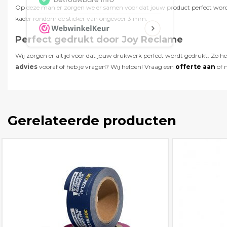
Op deze manier zorgen we er samen voor dat jouw product perfect wordt 
kader rondom de sticker van ongeveer 3 mm.
Perfect gedrukt door Joy Reclame
Wij zorgen er altijd voor dat jouw drukwerk perfect wordt gedrukt. Zo h
advies
vooraf of heb je vragen? Wij helpen! Vraag een
offerte aan
of 
Gerelateerde producten