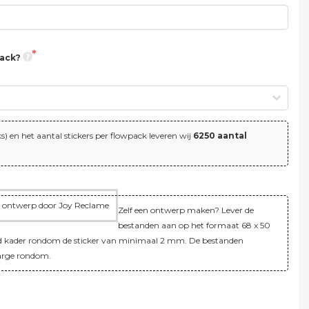
pack?
) en het aantal stickers per flowpack leveren wij
6250 aantal
el ontwerp door Joy Reclame
Zelf een ontwerp maken? Lever de
bestanden aan op het formaat 68 x 50
rd kader rondom de sticker van minimaal 2 mm. De bestanden
rge rondom.
!