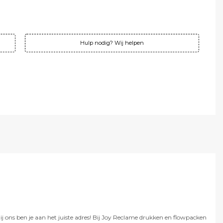
!
25 ex. btw
,06 incl. btw
Hulp nodig? Wij helpen
j ons ben je aan het juiste adres! Bij Joy Reclame drukken en flowpacken