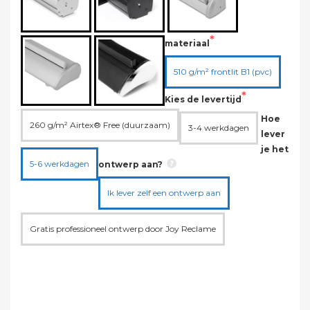
materiaal
510 g/m² frontlit B1 (pvc)
Kies de levertijd
Hoe
260 g/m² Airtex® Free (duurzaam)
3-4 werkdagen
lever
je het
5-6 werkdagen
ontwerp aan?
Ik lever zelf een ontwerp aan
Gratis professioneel ontwerp door Joy Reclame
Verzending:
Gratis!
Instelkosten:
Gratis!
Totaal:
€52,92 ex. btw