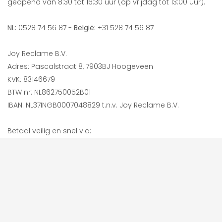
geopend van 8:30 tot 16:30 uur (op vrijdag tot 13:00 uur).
NL:
0528 74 56 87 -
België:
+31 528 74 56 87
Joy Reclame B.V.
Adres: Pascalstraat 8, 7903BJ Hoogeveen
KVK: 83146679
BTW nr: NL862750052B01
IBAN: NL37INGB0007048829 t.n.v. Joy Reclame B.V.
Betaal veilig en snel via: