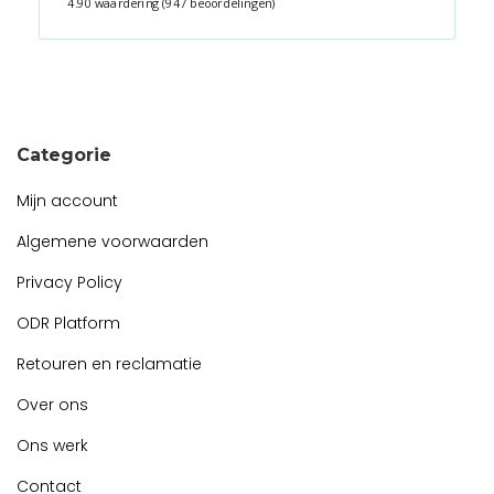
4.90 waardering
(947 beoordelingen)
Snel contact tijdens kantooruren?
Start de chat!
Categorie
Mijn account
Algemene voorwaarden
Privacy Policy
ODR Platform
Retouren en reclamatie
Over ons
Ons werk
Contact