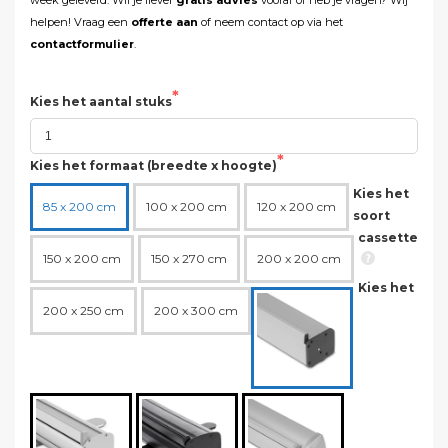
helpen! Vraag een
offerte aan
of neem contact op via het
contactformulier
.
Kies het aantal stuks
Kies het formaat (breedte x hoogte)
Kies het
85 x 200 cm
100 x 200 cm
120 x 200 cm
soort
cassette
150 x 200 cm
150 x 270 cm
200 x 200 cm
Kies het
200 x 250 cm
200 x 300 cm