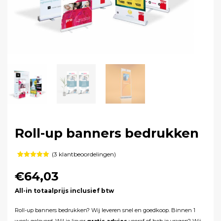
Roll-up banners bedrukken
(
3
klantbeoordelingen)
Gewaardeerd
3
5.00
op 5
€64,03
gebaseerd
op
klant
waarderingen
All-in totaalprijs inclusief btw
Roll-up banners bedrukken? Wij leveren snel en goedkoop. Binnen 1
week geleverd. Wil je liever
gratis advies
vooraf of heb je vragen? Wij