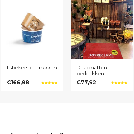
Ijsbekers bedrukken
Deurmatten
bedrukken
€166,98
€77,92
Gewaardeerd
Gewaardeerd
5.00
5.00
uit 5
uit 5