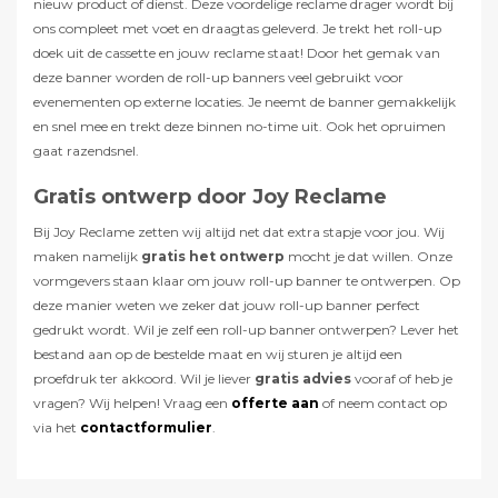
nieuw product of dienst. Deze voordelige reclame drager wordt bij
ons compleet met voet en draagtas geleverd. Je trekt het roll-up
doek uit de cassette en jouw reclame staat! Door het gemak van
deze banner worden de roll-up banners veel gebruikt voor
evenementen op externe locaties. Je neemt de banner gemakkelijk
en snel mee en trekt deze binnen no-time uit. Ook het opruimen
gaat razendsnel.
Gratis ontwerp door Joy Reclame
Bij Joy Reclame zetten wij altijd net dat extra stapje voor jou. Wij
maken namelijk
gratis het ontwerp
mocht je dat willen. Onze
vormgevers staan klaar om jouw roll-up banner te ontwerpen. Op
deze manier weten we zeker dat jouw roll-up banner perfect
gedrukt wordt. Wil je zelf een roll-up banner ontwerpen? Lever het
bestand aan op de bestelde maat en wij sturen je altijd een
proefdruk ter akkoord. Wil je liever
gratis advies
vooraf of heb je
vragen? Wij helpen! Vraag een
offerte aan
of neem contact op
via het
contactformulier
.