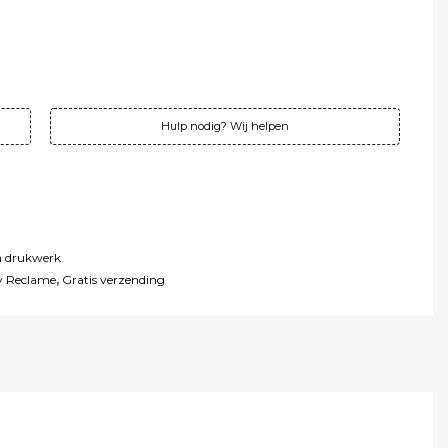
!
!
0 ex. btw
incl. btw
Hulp nodig? Wij helpen
a drukwerk
y Reclame
,
Gratis verzending