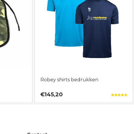
Robey shirts bedrukken
€145,20
Gewaardeerd
5.00
uit 5