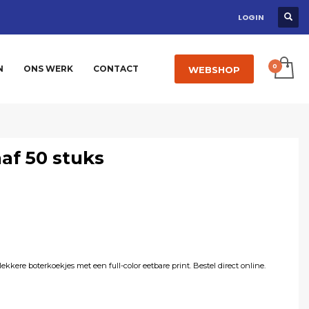
LOGIN
N
ONS WERK
CONTACT
WEBSHOP
af 50 stuks
kere boterkoekjes met een full-color eetbare print. Bestel direct online.