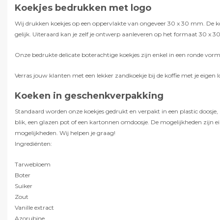
Koekjes bedrukken met logo
Wij drukken koekjes op een oppervlakte van ongeveer 30 x 30 mm. De koekjes
gelijk. Uiteraard kan je zelf je ontwerp aanleveren op het formaat 30 x 30
Onze bedrukte delicate boterachtige koekjes zijn enkel in een ronde vorm
Verras jouw klanten met een lekker zandkoekje bij de koffie met je eigen
Koeken in geschenkverpakking
Standaard worden onze koekjes gedrukt en verpakt in een plastic doosje, 
blik, een glazen pot of een kartonnen omdoosje. De mogelijkheden zijn 
mogelijkheden. Wij helpen je graag!
Ingrediënten:
Tarwebloem
Boter
Suiker
Zout
Vanille extract
Azorubine