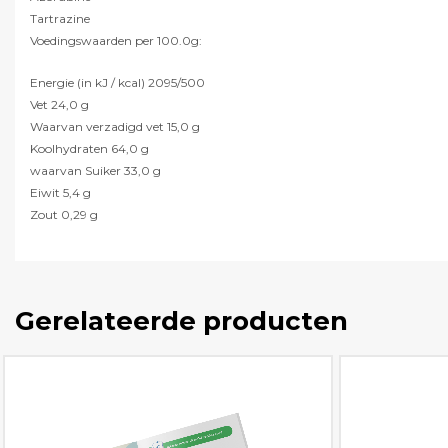
Tartrazine
Voedingswaarden per 100.0g:
Energie (in kJ / kcal) 2095/500
Vet 24,0 g
Waarvan verzadigd vet 15,0 g
Koolhydraten 64,0 g
waarvan Suiker 33,0 g
Eiwit 5,4 g
Zout 0,29 g
Gerelateerde producten