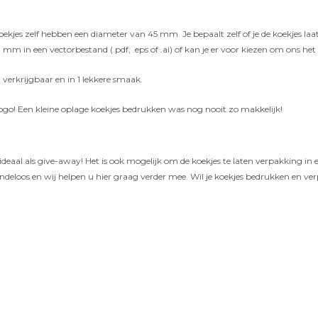
 zelf hebben een diameter van 45 mm. Je bepaalt zelf of je de koekjes laat bedr
 mm in een vectorbestand (.pdf, .eps of .ai) of kan je er voor kiezen om ons he
 verkrijgbaar en in 1 lekkere smaak.
 logo! Een kleine oplage koekjes bedrukken was nog nooit zo makkelijk!
ideaal als give-away! Het is ook mogelijk om de koekjes te laten verpakking in
eindeloos en wij helpen u hier graag verder mee. Wil je koekjes bedrukken en