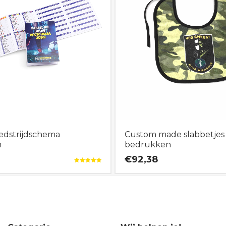
edstrijdschema
Custom made slabbetjes
n
bedrukken
€92,38
Gewaardeerd
5.00
uit 5