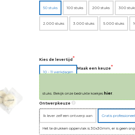
50 stuks
100 stuks
200 stuks
300 stuk
2.000 stuks
3.000 stuks
5.000 stuks
1
Kies de levertijd
Maak een keuze
10 - 11 werkdagen
Nieuw drukbeeld maken
H
stuks. Bekijk onze bedrukte koekjes
hier
.
Ontwerpkeuze
Ik lever zelf een ontwerp aan
Gratis professione
Het te drukken oppervlak is 30x30mm, er is geen sni