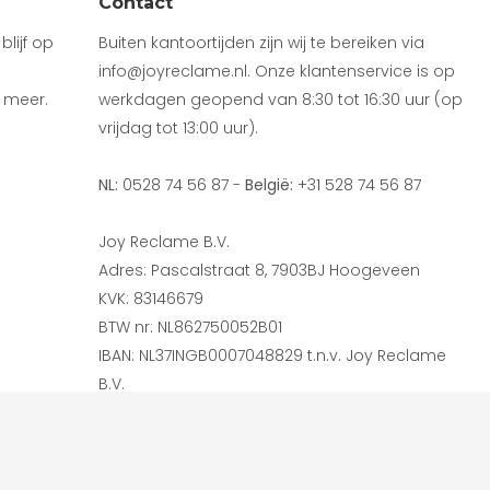
Contact
lijf op
Buiten kantoortijden zijn wij te bereiken via
info@joyreclame.nl. Onze klantenservice is op
 meer.
werkdagen geopend van 8:30 tot 16:30 uur (op
vrijdag tot 13:00 uur).
NL:
0528 74 56 87 -
België:
+31 528 74 56 87
Joy Reclame B.V.
Adres: Pascalstraat 8, 7903BJ Hoogeveen
KVK: 83146679
BTW nr: NL862750052B01
IBAN: NL37INGB0007048829 t.n.v. Joy Reclame
B.V.
Betaal veilig en snel via: