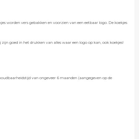
jes worden vers gebakken en voorzien van een eetbaar logo. De koekjes
j zijn goed in het drukken van alles waar een logo op kan, ook koekjes!
een houdbaarheidstijd van ongeveer 6 maanden (aangegeven op de