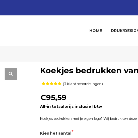
HOME
DRUK/DESIG
Koekjes bedrukken van
(
3
klantbeoordelingen)
Gewaardeerd
3
5.00
op 5
€95,59
gebaseerd
op
klant
waarderingen
All-in totaalprijs inclusief btw
Koekjes bedrukken met je eigen logo? Wij bedrukken deze lek
Kies het aantal