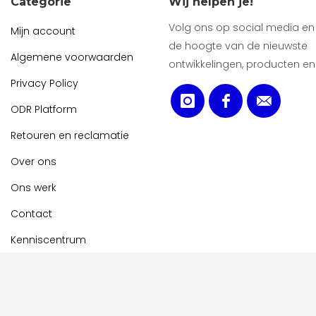
Categorie
Wij helpen je!
Volg ons op social media en b
Mijn account
de hoogte van de nieuwste
Algemene voorwaarden
ontwikkelingen, producten en
Privacy Policy
ODR Platform
Retouren en reclamatie
Over ons
Ons werk
Contact
Kenniscentrum
Cookiebeleid (EU)
Imprint