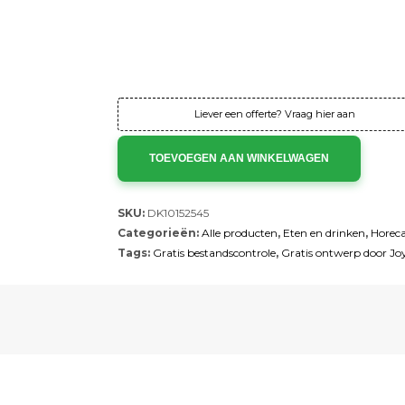
Verzending:
Gratis
Instelkosten:
Gratis
Totaal:
€79,0
Totaal:
€95,59 
Liever een offerte? Vraag hier aan
TOEVOEGEN AAN WINKELWAGEN
SKU:
DK10152545
Categorieën:
Alle producten
,
Eten en drinken
,
Horec
Tags:
Gratis bestandscontrole
,
Gratis ontwerp door Jo