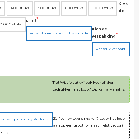
Kies
s
400 stuks
500 stuks
600 stuks
1.000 stuks
de
print
0.000 stuks
Kies de
Full-color eetbare print voorzijde
verpakking
Per stuk verpakt
Tip! Wist je dat wij ook koekblikken
erhalingsorder (zelfde logo)
bedrukken met logo? Dit kan al vanaf 12
Zelf een ontwerp maken? Lever het logo
el ontwerp door Joy Reclame
aan op een groot formaat (liefst vector).
jmarge.