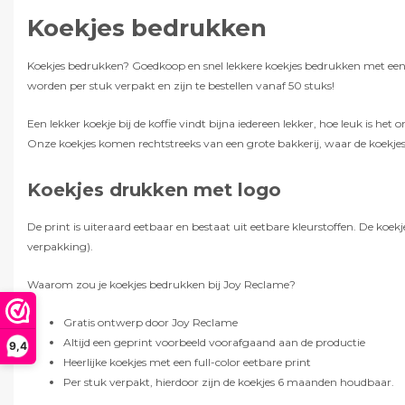
Koekjes bedrukken
Koekjes bedrukken? Goedkoop en snel lekkere koekjes bedrukken met een
worden per stuk verpakt en zijn te bestellen vanaf 50 stuks!
Een lekker koekje bij de koffie vindt bijna iedereen lekker, hoe leuk is h
Onze koekjes komen rechtstreeks van een grote bakkerij, waar de koekjes
Koekjes drukken met logo
De print is uiteraard eetbaar en bestaat uit eetbare kleurstoffen. De k
verpakking).
Waarom zou je koekjes bedrukken bij Joy Reclame?
Gratis ontwerp door Joy Reclame
Altijd een geprint voorbeeld voorafgaand aan de productie
9,4
Heerlijke koekjes met een full-color eetbare print
Per stuk verpakt, hierdoor zijn de koekjes 6 maanden houdbaar.