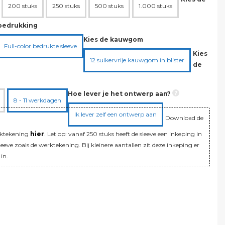
200 stuks
250 stuks
500 stuks
1.000 stuks
bedrukking
Kies de kauwgom
Full-color bedrukte sleeve
Kies
12 suikervrije kauwgom in blister
de
Hoe lever je het ontwerp aan?
8 - 11 werkdagen
Ik lever zelf een ontwerp aan
Download de
ktekening
hier
. Let op: vanaf 250 stuks heeft de sleeve een inkeping in
leeve zoals de werktekening. Bij kleinere aantallen zit deze inkeping er
 in.
!
!
00 ex. btw
 incl. btw