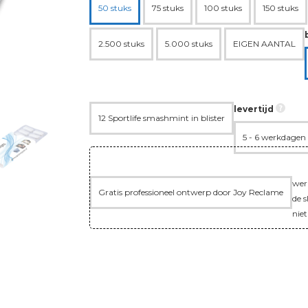
50 stuks
75 stuks
100 stuks
150 stuks
2.500 stuks
5.000 stuks
EIGEN AANTAL
levertijd
12 Sportlife smashmint in blister
5 - 6 werkdagen
wer
Gratis professioneel ontwerp door Joy Reclame
de s
niet
Verzending:
Gratis
Instelkosten:
Gratis
Totaal:
€130,
Totaal:
€157,30