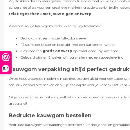
Wij drukken deze blisters geheel rondom full-color met jouw eigen ontw
achterzijde of ga voor een creatieve marketing actie waarbij je slim g
relatiegeschenk met jouw eigen ontwerp!
Waarom zou je kauwgom bedrukken bij Joy Reclame?
Bedrukt met een mooie full-color sleeve
12 stuks per blister en bedrukt met een kartonnen wikkel
Kies voor een
gratis ontwerp
op maat door Joy Reclame
Geleverd binnen 2 weken of nog sneller met een spoedlevering
9,4
Kauwgom verpakking altijd perfect gedruk
Onze hoogwaardige moderne machines zorgen altijd voor een super scherpe
een leuk ontwerp te maken en wil je dat wij dit voor jou doen? Dat kan
Of je nou een creatief ontwerp wilt laten maken of een ontwerp aan de
graag snel!
Bedrukte kauwgom bestellen
Bedrukte kauwgom verpakkingen bestellen? Dit doe je snel en gemakkelijk in