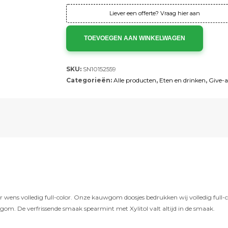
Liever een offerte? Vraag hier aan
TOEVOEGEN AAN WINKELWAGEN
SKU:
SN10152559
Categorieën:
Alle producten
,
Eten en drinken
,
Give-
volledig full-color. Onze kauwgom doosjes bedrukken wij volledig full-colo
gom. De verfrissende smaak spearmint met Xylitol valt altijd in de smaak.