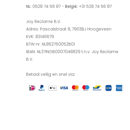
NL:
0528 74 56 87 -
België:
+31 528 74 56 87
Joy Reclame B.V.
Adres: Pascalstraat 8, 7903BJ Hoogeveen
KVK: 83146679
BTW nr: NL862750052B01
IBAN: NL37INGB0007048829 t.n.v. Joy Reclame
B.V.
Betaal veilig en snel via: