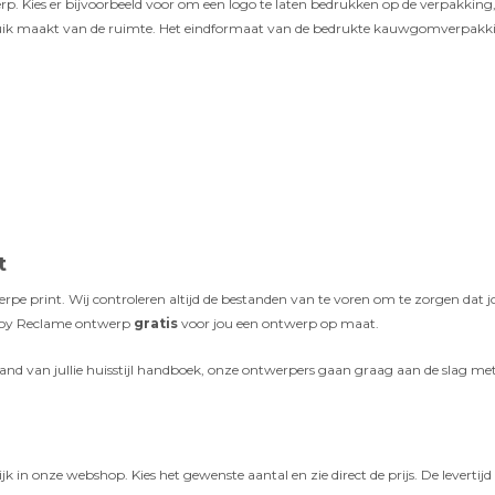
erp. Kies er bijvoorbeeld voor om een logo te laten bedrukken op de verpakki
ebruik maakt van de ruimte. Het eindformaat van de bedrukte kauwgomverpakki
t
 print. Wij controleren altijd de bestanden van te voren om te zorgen dat jou
! Joy Reclame ontwerp
gratis
voor jou een ontwerp op maat.
 hand van jullie huisstijl handboek, onze ontwerpers gaan graag aan de slag
 onze webshop. Kies het gewenste aantal en zie direct de prijs. De levertijd is