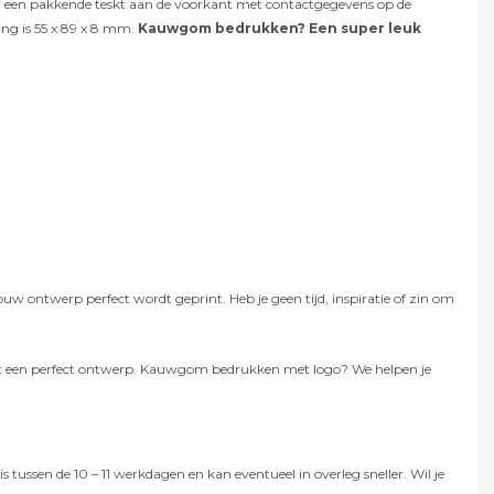
ng, een pakkende teskt aan de voorkant met contactgegevens op de
ng is 55 x 89 x 8 mm.
Kauwgom bedrukken? Een super leuk
w ontwerp perfect wordt geprint. Heb je geen tijd, inspiratie of zin om
 met een perfect ontwerp. Kauwgom bedrukken met logo? We helpen je
 tussen de 10 – 11 werkdagen en kan eventueel in overleg sneller. Wil je