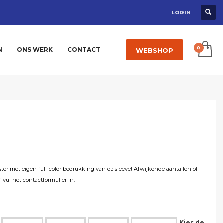
LOGIN
N
ONS WERK
CONTACT
WEBSHOP
er met eigen full-color bedrukking van de sleeve! Afwijkende aantallen of
f vul het
contactformulier
in.
Kies de