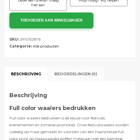
Liever een offerte? Vraag
Hulp nodig? Wij helpen
hier aan
TOEVOEGEN AAN WINKELWAGEN
SKU:
JR10152876
Categorie:
Alle producten
BESCHRIJVING
BEOORDELINGEN (0)
Beschrijving
Full color waaiers bedrukken
Full color waaiers bedrukken is dé keuze voor festivals,
evenementen en zomerse promoties. Onze festivalwaaiers worden
volledig op maat gemaakt en voorzien van een haarscherpe full
color print op hoogwaardig stoffen materiaal met een bamboe