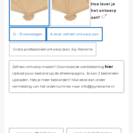
Hoe lever je
het ontwerp
aan?
12 - 15 werkdagen
Ik lever zelf een ontwerp aan
Gratis professioneel ontwerp door Joy Reclame
Zelf een ontwerp maken? Download de werktekening
hier
.
Upload jouw bestand op de afrekenpagina. Je kan 2 bestanden
uploaden. Heb je meer bestanden? Mail deze dan onder
vermelding van het ordernummer naar info@joyreclame.nl
Verzending:
Gratis!
Instelkosten:
Gratis!
Totaal:
€477,00 ex. btw
Totaal:
€577,17 incl. btw