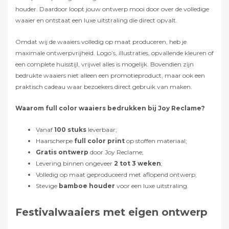
houder. Daardoor loopt jouw ontwerp mooi door over de volledige
waaier en ontstaat een luxe uitstraling die direct opvalt.
Omdat wij de waaiers volledig op maat produceren, heb je
maximale ontwerpvrijheid. Logo’s, illustraties, opvallende kleuren of
een complete huisstijl, vrijwel alles is mogelijk. Bovendien zijn
bedrukte waaiers niet alleen een promotieproduct, maar ook een
praktisch cadeau waar bezoekers direct gebruik van maken.
Waarom full color waaiers bedrukken bij Joy Reclame?
Vanaf
100 stuks
leverbaar;
Haarscherpe
full color print
op stoffen materiaal;
Gratis ontwerp
door Joy Reclame;
Levering binnen ongeveer
2 tot 3 weken
;
Volledig op maat geproduceerd met aflopend ontwerp;
Stevige
bamboe houder
voor een luxe uitstraling.
Festivalwaaiers met eigen ontwerp