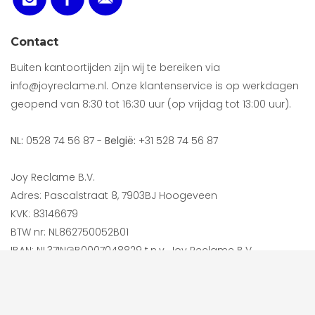
Contact
Buiten kantoortijden zijn wij te bereiken via
info@joyreclame.nl. Onze klantenservice is op werkdagen
geopend van 8:30 tot 16:30 uur (op vrijdag tot 13:00 uur).
NL:
0528 74 56 87 -
België:
+31 528 74 56 87
Joy Reclame B.V.
Adres: Pascalstraat 8, 7903BJ Hoogeveen
KVK: 83146679
BTW nr: NL862750052B01
IBAN: NL37INGB0007048829 t.n.v. Joy Reclame B.V.
Betaal veilig en snel via: