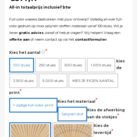
All-in totaalprijs inclusief btw
Full-color waaiers bedrukken met jouw ontwerp? Volledig all-over full-
color gedrukt op mooi satijnen stoffen materiaal vanaf 100 stuks. Wil je
liever
gratis advies
vooraf of heb je vragen? Wij helpen! Vraag een
offerte aan
of neem contact op via het
contactformulier
.
Kies het aantal
kies
100 stuks
250 stuks
500 stuks
1.000 stuks
de
2.500 stuks
5.000 stuks
KIES JE EIGEN AANTAL
print
Kies het materiaal
1-zijdige full-color print
Kies de afwerking
Satijnen stof
van de stokjes
Kies de
levertijd