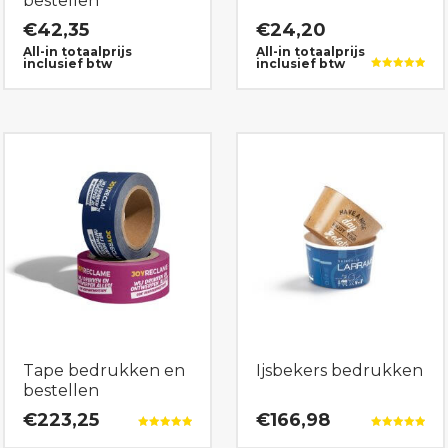
bestellen
€
42,35
€
24,20
All-in totaalprijs
All-in totaalprijs
inclusief btw
inclusief btw
Gewaardeerd
5.00
uit 5
Tape bedrukken en
Ijsbekers bedrukken
bestellen
€223,25
€166,98
Gewaardeerd
Gewaardeerd
5.00
5.00