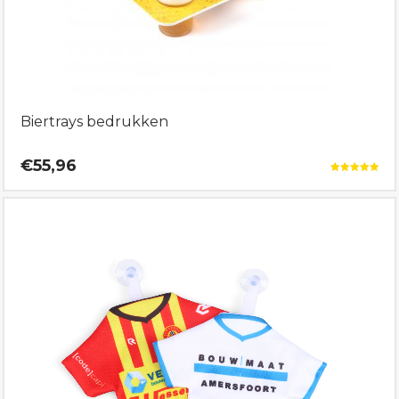
Biertrays bedrukken
€55,96
Gewaardeerd
5.00
uit 5