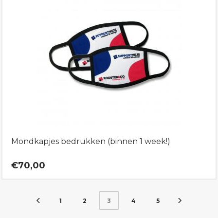
Mondkapjes bedrukken (binnen 1 week!)
€70,00
1
2
4
5
3