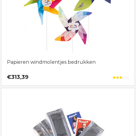
Papieren windmolentjes bedrukken
€313,39
Gewaardeerd
3.00
uit 5