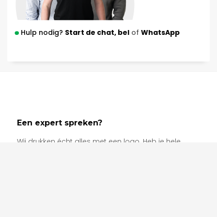
Hulp nodig?
Start de chat,
bel
of
WhatsApp
Een expert spreken?
Wij drukken écht alles met een logo. Heb je hele
specifieke wensen, kan je het product niet vinden of
heb je hulp nodig van één van onze experts? Neem
contact op!
Neem contact op