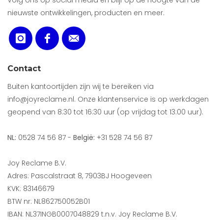
Volg ons op social media en blijf op de hoogte van de
nieuwste ontwikkelingen, producten en meer.
Contact
Buiten kantoortijden zijn wij te bereiken via
info@joyreclame.nl. Onze klantenservice is op werkdagen
geopend van 8:30 tot 16:30 uur (op vrijdag tot 13:00 uur).
NL:
0528 74 56 87 -
België:
+31 528 74 56 87
Joy Reclame B.V.
Adres: Pascalstraat 8, 7903BJ Hoogeveen
KVK: 83146679
BTW nr: NL862750052B01
IBAN: NL37INGB0007048829 t.n.v. Joy Reclame B.V.