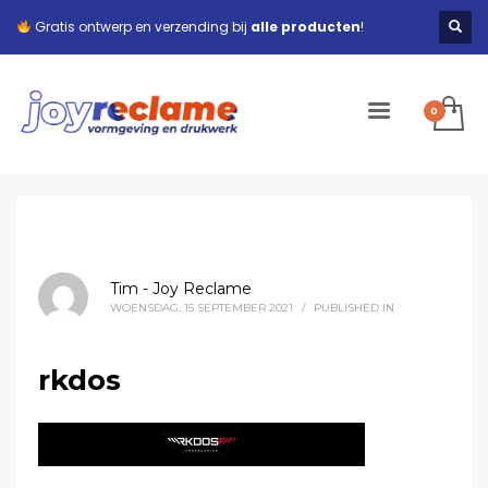
Gratis ontwerp en verzending bij
alle producten
!
Tim - Joy Reclame
WOENSDAG, 15 SEPTEMBER 2021
/
PUBLISHED IN
rkdos