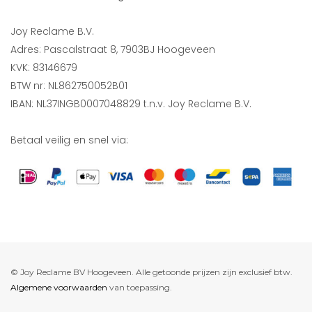
Joy Reclame B.V.
Adres: Pascalstraat 8, 7903BJ Hoogeveen
KVK: 83146679
BTW nr: NL862750052B01
IBAN: NL37INGB0007048829 t.n.v. Joy Reclame B.V.
Betaal veilig en snel via:
© Joy Reclame BV Hoogeveen. Alle getoonde prijzen zijn exclusief btw.
Algemene voorwaarden
van toepassing.