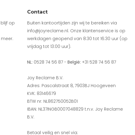
Contact
lijf op
Buiten kantoortijden zijn wij te bereiken via
info@joyreclame.nl. Onze klantenservice is op
 meer.
werkdagen geopend van 8:30 tot 16:30 uur (op
vrijdag tot 13:00 uur).
NL:
0528 74 56 87 -
België:
+31 528 74 56 87
Joy Reclame B.V.
Adres: Pascalstraat 8, 7903BJ Hoogeveen
KVK: 83146679
BTW nr: NL862750052B01
IBAN: NL37INGB0007048829 t.n.v. Joy Reclame
B.V.
Betaal veilig en snel via: