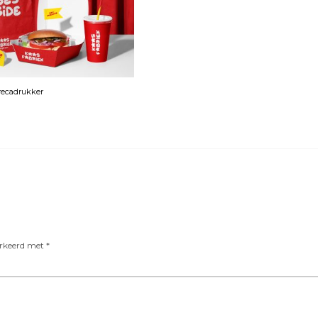
orecadrukker
arkeerd met
*