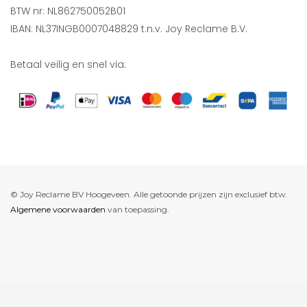
BTW nr: NL862750052B01
IBAN: NL37INGB0007048829 t.n.v. Joy Reclame B.V.
Betaal veilig en snel via:
© Joy Reclame BV Hoogeveen. Alle getoonde prijzen zijn exclusief btw.
Algemene voorwaarden
van toepassing.
De waardering van www.joyreclame.nl bij
WebwinkelKeur Reviews
is