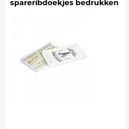
spareribdoekjes bedrukken