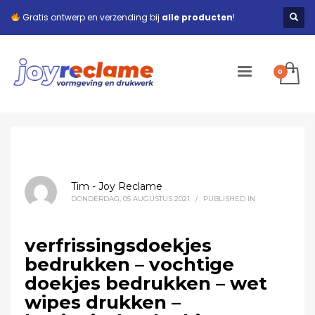
Gratis ontwerp en verzending bij
alle producten
!
Tim - Joy Reclame
DONDERDAG, 05 AUGUSTUS 2021
/
PUBLISHED IN
verfrissingsdoekjes
bedrukken – vochtige
doekjes bedrukken – wet
wipes drukken –