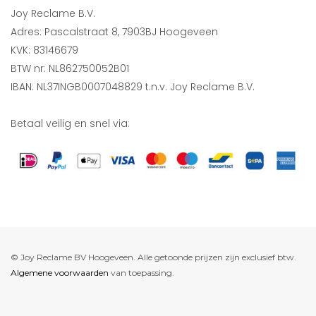
Joy Reclame B.V.
Adres: Pascalstraat 8, 7903BJ Hoogeveen
KVK: 83146679
BTW nr: NL862750052B01
IBAN: NL37INGB0007048829 t.n.v. Joy Reclame B.V.
Betaal veilig en snel via:
© Joy Reclame BV Hoogeveen. Alle getoonde prijzen zijn exclusief btw.
Algemene voorwaarden
van toepassing.