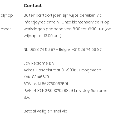
Contact
lijf op
Buiten kantoortijden zijn wij te bereiken via
info@joyreclame.nl. Onze klantenservice is op
 meer.
werkdagen geopend van 8:30 tot 16:30 uur (op
vrijdag tot 13:00 uur).
NL:
0528 74 56 87 -
België:
+31 528 74 56 87
Joy Reclame B.V.
Adres: Pascalstraat 8, 7903BJ Hoogeveen
KVK: 83146679
BTW nr: NL862750052B01
IBAN: NL37INGB0007048829 t.n.v. Joy Reclame
B.V.
Betaal veilig en snel via: