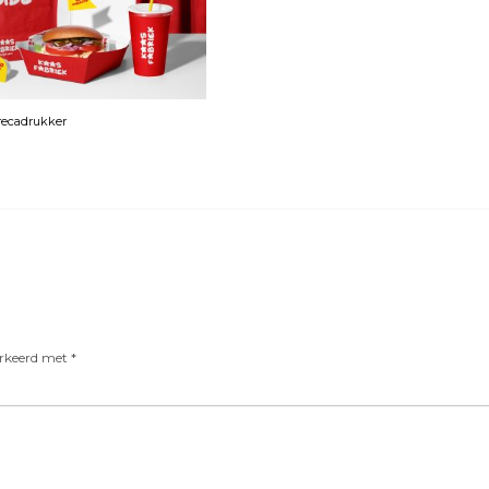
orecadrukker
arkeerd met
*