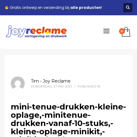
Gratis ontwerp en verzending bij
alle producten
!
Tim - Joy Reclame
DONDERDAG, 27 MEI 2021
/
PUBLISHED IN
mini-tenue-drukken-kleine-
oplage,-minitenue-
drukken-vanaf-10-stuks,-
kleine-oplage-minikit,-