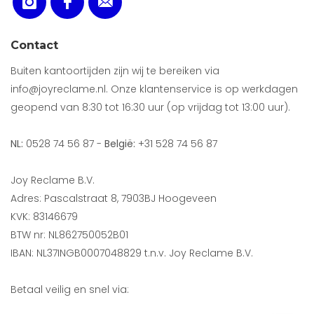
Contact
Buiten kantoortijden zijn wij te bereiken via
info@joyreclame.nl. Onze klantenservice is op werkdagen
geopend van 8:30 tot 16:30 uur (op vrijdag tot 13:00 uur).
NL:
0528 74 56 87 -
België:
+31 528 74 56 87
Joy Reclame B.V.
Adres: Pascalstraat 8, 7903BJ Hoogeveen
KVK: 83146679
BTW nr: NL862750052B01
IBAN: NL37INGB0007048829 t.n.v. Joy Reclame B.V.
Betaal veilig en snel via: