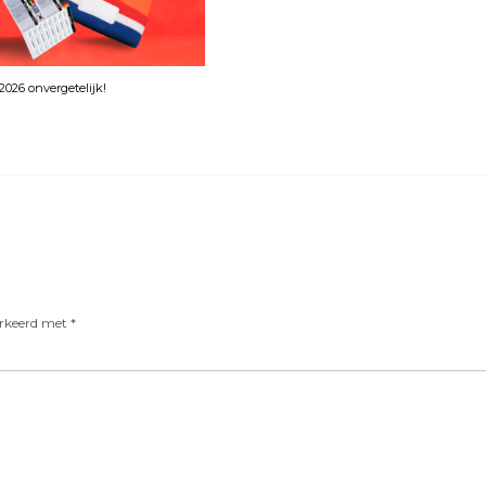
026 onvergetelijk!
arkeerd met
*