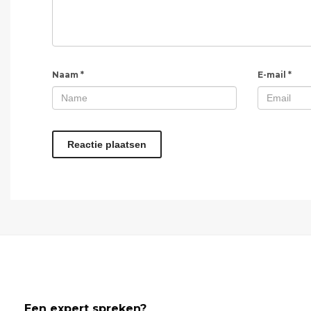
Naam
*
E-mail
*
Een expert spreken?