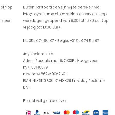
lijf op
Buiten kantoortijden zijn wij te bereiken via
info@joyreclame.nl. Onze klantenservice is op
 meer.
werkdagen geopend van 8:30 tot 16:30 uur (op
vrijdag tot 13:00 uur).
NL:
0528 74 56 87 -
België:
+31 528 74 56 87
Joy Reclame B.V.
Adres: Pascalstraat 8, 7903BJ Hoogeveen
KVK: 83146679
BTW nr: NL862750052B01
IBAN: NL37INGB0007048829 t.n.v. Joy Reclame
B.V.
Betaal veilig en snel via: