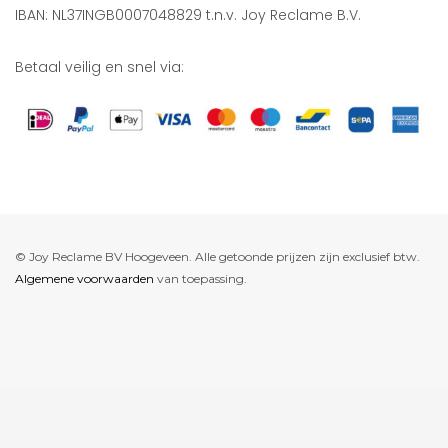
IBAN: NL37INGB0007048829 t.n.v. Joy Reclame B.V.
Betaal veilig en snel via:
© Joy Reclame BV Hoogeveen. Alle getoonde prijzen zijn exclusief btw.
Algemene voorwaarden
van toepassing.
De waardering van www.joyreclame.nl bij
WebwinkelKeur Reviews
is
9.4/10 gebaseerd op 237 reviews.