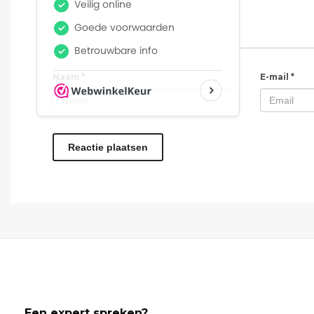
Naam
*
E-mail
*
Een expert spreken?