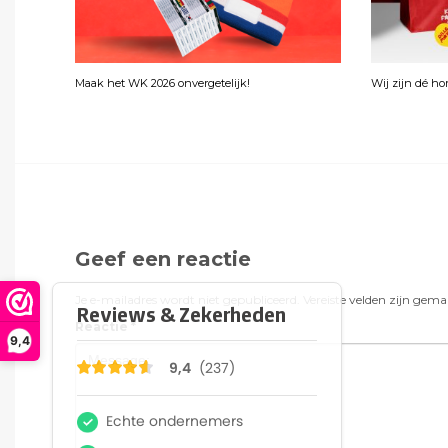
Maak het WK 2026 onvergetelijk!
Wij zijn dé h
Geef een reactie
Je e-mailadres wordt niet gepubliceerd.
Vereiste velden zijn gem
Reactie
*
9,4