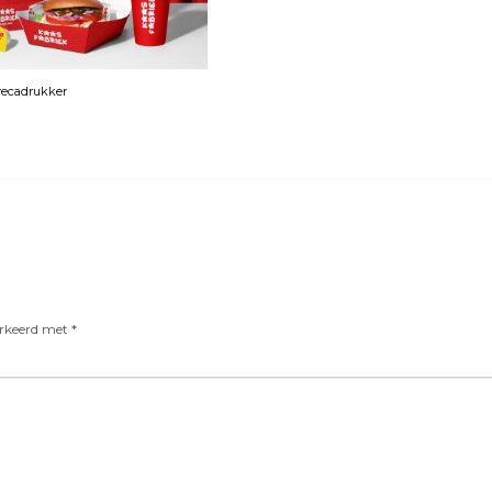
orecadrukker
arkeerd met
*