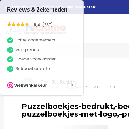
Gratis ontwerp en verzending bij
alle producten
!
Tim - Joy Reclame
DONDERDAG, 25 FEBRUARI 2021
/
PUBLISHED IN
Puzzelboekjes-bedrukt,-be
puzzelboekjes-met-logo,-