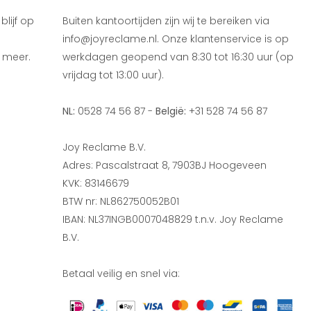
lijf op
Buiten kantoortijden zijn wij te bereiken via
info@joyreclame.nl. Onze klantenservice is op
 meer.
werkdagen geopend van 8:30 tot 16:30 uur (op
vrijdag tot 13:00 uur).
NL:
0528 74 56 87 -
België:
+31 528 74 56 87
Joy Reclame B.V.
Adres: Pascalstraat 8, 7903BJ Hoogeveen
KVK: 83146679
BTW nr: NL862750052B01
IBAN: NL37INGB0007048829 t.n.v. Joy Reclame
B.V.
Betaal veilig en snel via: