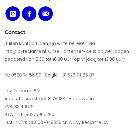
Contact
Buiten kantoortijden zijn wij te bereiken via
info@joyreclame.nl. Onze klantenservice is op werkdagen
geopend van 8:30 tot 16:30 uur (op vrijdag tot 13:00 uur).
NL:
0528 74 56 87 -
België:
+31 528 74 56 87
Joy Reclame B.V.
Adres: Pascalstraat 8, 7903BJ Hoogeveen
KVK: 83146679
BTW nr: NL862750052B01
IBAN: NL37INGB0007048829 t.n.v. Joy Reclame B.V.