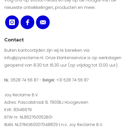
Volg ons op social media en blijf op de hoogte van de
nieuwste ontwikkelingen, producten en meer.
Contact
Buiten kantoortijden zijn wij te bereiken via
info@joyreclame.nl. Onze klantenservice is op werkdagen
geopend van 8:30 tot 16:30 uur (op vrijdag tot 13:00 uur).
NL:
0528 74 56 87 -
België:
+31 528 74 56 87
Joy Reclame B.V.
Adres: Pascalstraat 8, 7903BJ Hoogeveen
KVK: 83146679
BTW nr: NL862750052B01
IBAN: NL37INGB0007048829 t.n.v. Joy Reclame B.V.