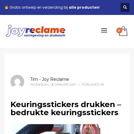
Gratis ontwerp en verzending bij
alle producten
!
Tim - Joy Reclame
WOENSDAG, 06 JANUARI 2021
/
PUBLISHED IN
Keuringsstickers drukken –
bedrukte keuringsstickers