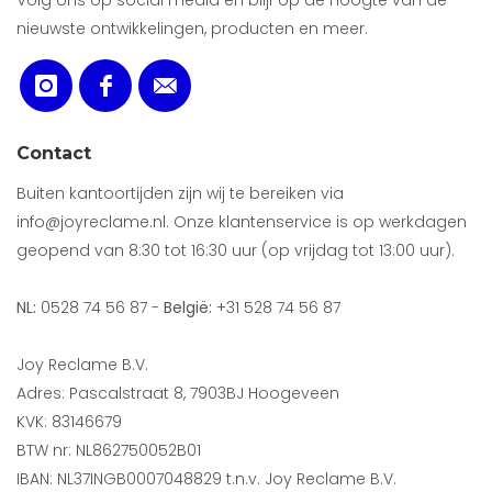
Volg ons op social media en blijf op de hoogte van de
nieuwste ontwikkelingen, producten en meer.
Contact
Buiten kantoortijden zijn wij te bereiken via
info@joyreclame.nl. Onze klantenservice is op werkdagen
geopend van 8:30 tot 16:30 uur (op vrijdag tot 13:00 uur).
NL:
0528 74 56 87 -
België:
+31 528 74 56 87
Joy Reclame B.V.
Adres: Pascalstraat 8, 7903BJ Hoogeveen
KVK: 83146679
BTW nr: NL862750052B01
IBAN: NL37INGB0007048829 t.n.v. Joy Reclame B.V.