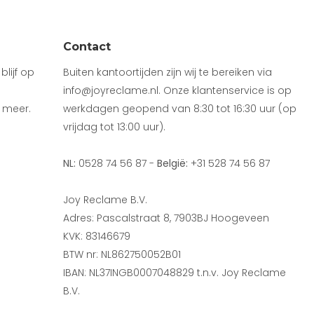
Contact
lijf op
Buiten kantoortijden zijn wij te bereiken via
info@joyreclame.nl. Onze klantenservice is op
 meer.
werkdagen geopend van 8:30 tot 16:30 uur (op
vrijdag tot 13:00 uur).
NL:
0528 74 56 87 -
België:
+31 528 74 56 87
Joy Reclame B.V.
Adres: Pascalstraat 8, 7903BJ Hoogeveen
KVK: 83146679
BTW nr: NL862750052B01
IBAN: NL37INGB0007048829 t.n.v. Joy Reclame
B.V.