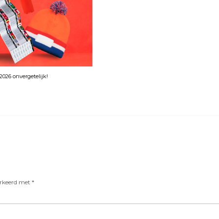
026 onvergetelijk!
arkeerd met
*