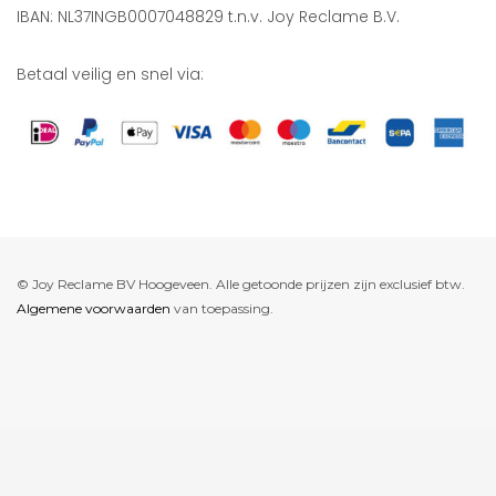
IBAN: NL37INGB0007048829 t.n.v. Joy Reclame B.V.
Betaal veilig en snel via:
© Joy Reclame BV Hoogeveen. Alle getoonde prijzen zijn exclusief btw.
Algemene voorwaarden
van toepassing.
De waardering van www.joyreclame.nl bij
WebwinkelKeur Reviews
is
9.4/10 gebaseerd op 237 reviews.