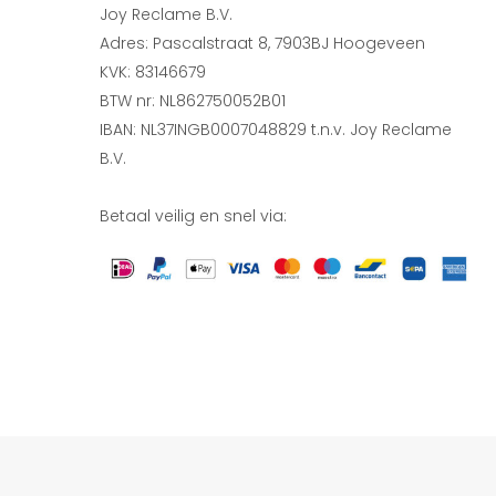
Joy Reclame B.V.
Adres: Pascalstraat 8, 7903BJ Hoogeveen
KVK: 83146679
BTW nr: NL862750052B01
IBAN: NL37INGB0007048829 t.n.v. Joy Reclame
B.V.
Betaal veilig en snel via: