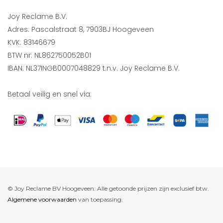
Joy Reclame B.V.
Adres: Pascalstraat 8, 7903BJ Hoogeveen
KVK: 83146679
BTW nr: NL862750052B01
IBAN: NL37INGB0007048829 t.n.v. Joy Reclame B.V.
Betaal veilig en snel via:
© Joy Reclame BV Hoogeveen. Alle getoonde prijzen zijn exclusief btw.
Algemene voorwaarden
van toepassing.