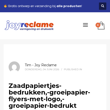
Gratis ontwerp en verzending bij
alle producten
!
Tim - Joy Reclame
DONDERDAG, 04 JUNI 2026
/
PUBLISHED IN
Zaadpapiertjes-
bedrukken,-groeipapier-
flyers-met-logo,-
groeipapier-bedrukt