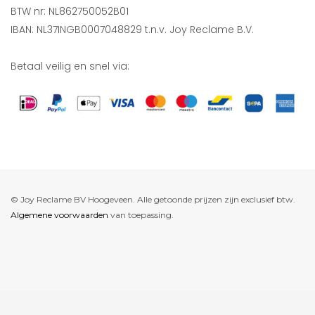
BTW nr: NL862750052B01
IBAN: NL37INGB0007048829 t.n.v. Joy Reclame B.V.
Betaal veilig en snel via:
© Joy Reclame BV Hoogeveen. Alle getoonde prijzen zijn exclusief btw.
Algemene voorwaarden
van toepassing.
De waardering van www.joyreclame.nl bij
WebwinkelKeur Reviews
is