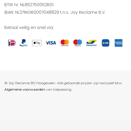
BTW nr: NL862750052B01
IBAN: NL37INGB0007048829 t.n.v. Joy Reclame B.V.
Betaal veilig en snel via:
© Joy Reclame BV Hoogeveen. Alle getoonde prijzen zijn exclusief btw.
Algemene voorwaarden
van toepassing.
De waardering van www.joyreclame.nl bij
WebwinkelKeur Reviews
is