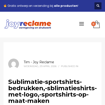
Gratis ontwerp en verzending bij
alle producten
!
Tim - Joy Reclame
WOENSDAG, 29 APRIL 2026
/
PUBLISHED IN
Sublimatie-sportshirts-
bedrukken,-sblimatieshirts-
met-logo,-sportshirts-op-
maat-maken