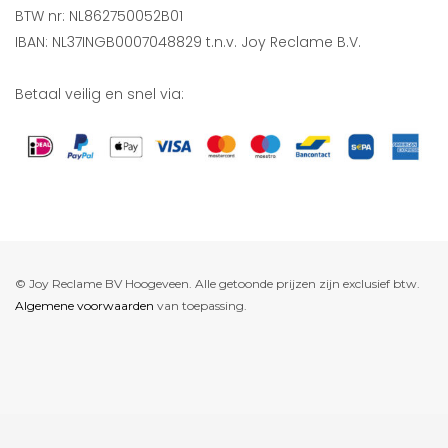
BTW nr: NL862750052B01
IBAN: NL37INGB0007048829 t.n.v. Joy Reclame B.V.
Betaal veilig en snel via:
© Joy Reclame BV Hoogeveen. Alle getoonde prijzen zijn exclusief btw.
Algemene voorwaarden
van toepassing.
De waardering van www.joyreclame.nl bij
WebwinkelKeur Reviews
is