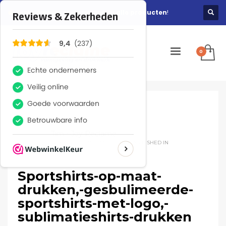
Gratis ontwerp en verzending bij
alle producten
!
Tim - Joy Reclame
WOENSDAG, 29 APRIL 2026
/
PUBLISHED IN
Sportshirts-op-maat-
drukken,-gesbulimeerde-
sportshirts-met-logo,-
sublimatieshirts-drukken