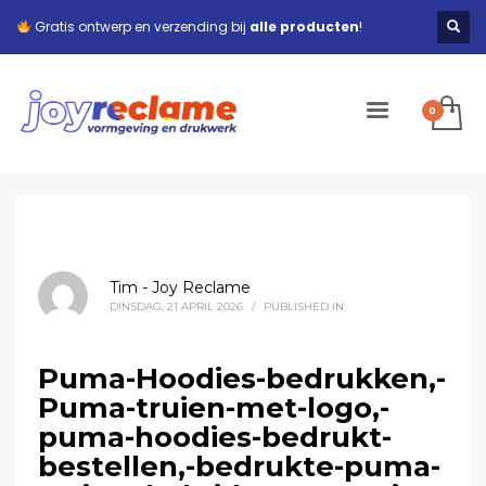
Gratis ontwerp en verzending bij
alle producten
!
Tim - Joy Reclame
DINSDAG, 21 APRIL 2026
/
PUBLISHED IN
Puma-Hoodies-bedrukken,-
Puma-truien-met-logo,-
puma-hoodies-bedrukt-
bestellen,-bedrukte-puma-