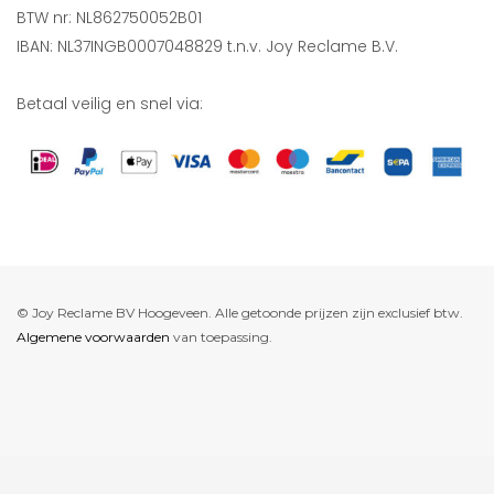
BTW nr: NL862750052B01
IBAN: NL37INGB0007048829 t.n.v. Joy Reclame B.V.
Betaal veilig en snel via:
© Joy Reclame BV Hoogeveen. Alle getoonde prijzen zijn exclusief btw.
Algemene voorwaarden
van toepassing.
De waardering van www.joyreclame.nl bij
WebwinkelKeur Reviews
is