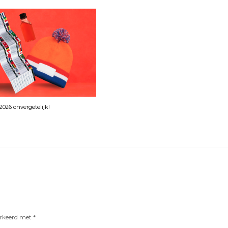
026 onvergetelijk!
arkeerd met
*