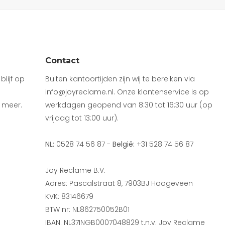
Contact
lijf op
Buiten kantoortijden zijn wij te bereiken via
info@joyreclame.nl. Onze klantenservice is op
 meer.
werkdagen geopend van 8:30 tot 16:30 uur (op
vrijdag tot 13:00 uur).
NL:
0528 74 56 87 -
België:
+31 528 74 56 87
Joy Reclame B.V.
Adres: Pascalstraat 8, 7903BJ Hoogeveen
KVK: 83146679
BTW nr: NL862750052B01
IBAN: NL37INGB0007048829 t.n.v. Joy Reclame