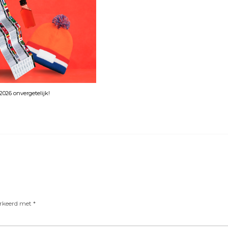
026 onvergetelijk!
arkeerd met
*