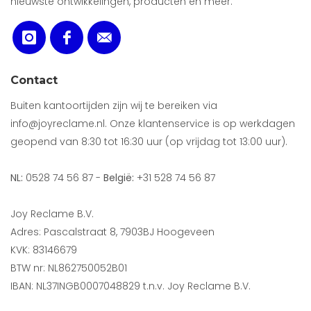
nieuwste ontwikkelingen, producten en meer.
Contact
Buiten kantoortijden zijn wij te bereiken via
info@joyreclame.nl. Onze klantenservice is op werkdagen
geopend van 8:30 tot 16:30 uur (op vrijdag tot 13:00 uur).
NL:
0528 74 56 87 -
België:
+31 528 74 56 87
Joy Reclame B.V.
Adres: Pascalstraat 8, 7903BJ Hoogeveen
KVK: 83146679
BTW nr: NL862750052B01
IBAN: NL37INGB0007048829 t.n.v. Joy Reclame B.V.