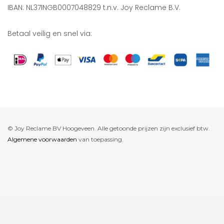
IBAN: NL37INGB0007048829 t.n.v. Joy Reclame B.V.
Betaal veilig en snel via:
© Joy Reclame BV Hoogeveen. Alle getoonde prijzen zijn exclusief btw.
Algemene voorwaarden
van toepassing.
De waardering van www.joyreclame.nl bij
WebwinkelKeur Reviews
is
9.4/10 gebaseerd op 237 reviews.