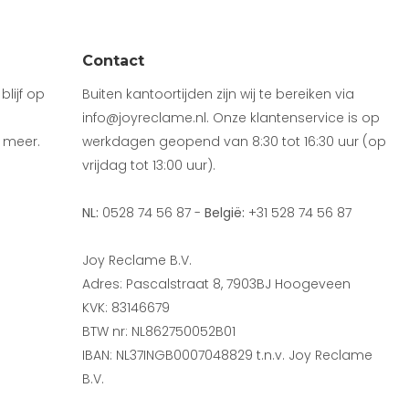
Contact
lijf op
Buiten kantoortijden zijn wij te bereiken via
info@joyreclame.nl. Onze klantenservice is op
 meer.
werkdagen geopend van 8:30 tot 16:30 uur (op
vrijdag tot 13:00 uur).
NL:
0528 74 56 87 -
België:
+31 528 74 56 87
Joy Reclame B.V.
Adres: Pascalstraat 8, 7903BJ Hoogeveen
KVK: 83146679
BTW nr: NL862750052B01
IBAN: NL37INGB0007048829 t.n.v. Joy Reclame
B.V.