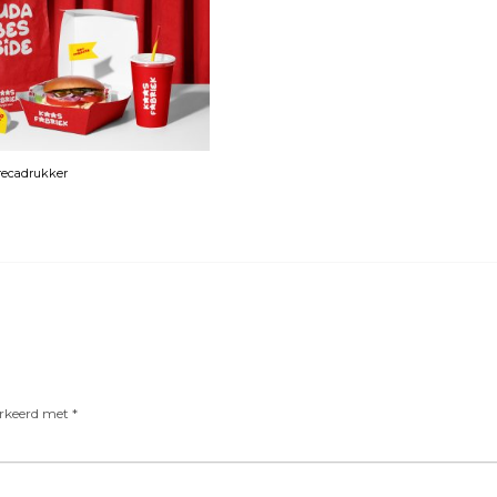
orecadrukker
arkeerd met
*