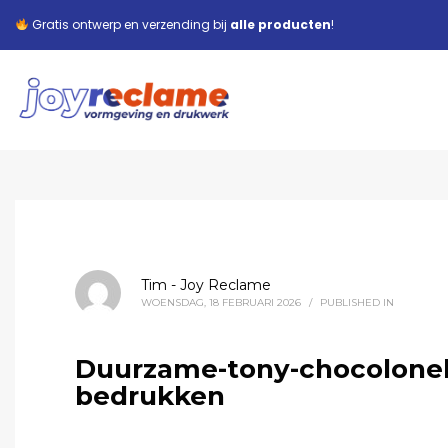
Gratis ontwerp en verzending bij
alle producten
!
Tim - Joy Reclame
WOENSDAG, 18 FEBRUARI 2026
/
PUBLISHED IN
Duurzame-tony-chocolonel
bedrukken