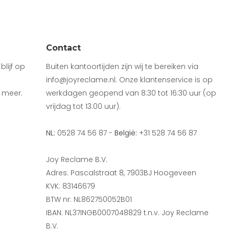
Contact
lijf op
Buiten kantoortijden zijn wij te bereiken via
info@joyreclame.nl. Onze klantenservice is op
 meer.
werkdagen geopend van 8:30 tot 16:30 uur (op
vrijdag tot 13:00 uur).
NL:
0528 74 56 87 -
België:
+31 528 74 56 87
Joy Reclame B.V.
Adres: Pascalstraat 8, 7903BJ Hoogeveen
KVK: 83146679
BTW nr: NL862750052B01
IBAN: NL37INGB0007048829 t.n.v. Joy Reclame
B.V.