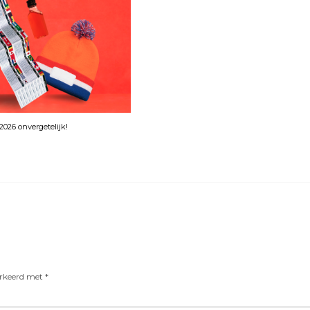
026 onvergetelijk!
arkeerd met
*