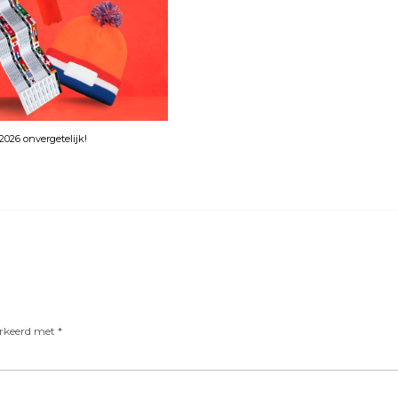
026 onvergetelijk!
arkeerd met
*