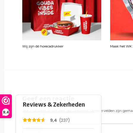
Wij zijn dé horecadrukker
Maak het WK 2
Geef een reactie
Je e-mailadres wordt niet gepubliceerd.
Vereiste velden zijn gem
9,4
Reactie
*