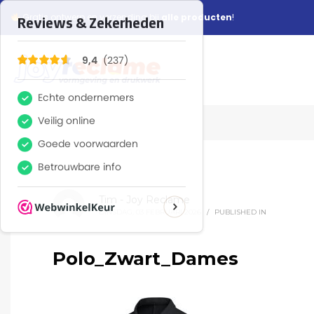
Gratis ontwerp en verzending bij
alle producten
!
Tim - Joy Reclame
DINSDAG, 03 FEBRUARI 2026
/
PUBLISHED IN
Polo_Zwart_Dames