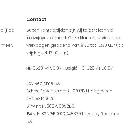
Contact
lijf op
Buiten kantoortijden zijn wij te bereiken via
info@joyreclame.nl. Onze klantenservice is op
 meer.
werkdagen geopend van 8:30 tot 16:30 uur (op
vrijdag tot 13:00 uur).
NL:
0528 74 56 87 -
België:
+31 528 74 56 87
Joy Reclame B.V.
Adres: Pascalstraat 8, 7903BJ Hoogeveen
KVK: 83146679
BTW nr: NL862750052B01
IBAN: NL37INGB0007048829 t.n.v. Joy Reclame
B.V.