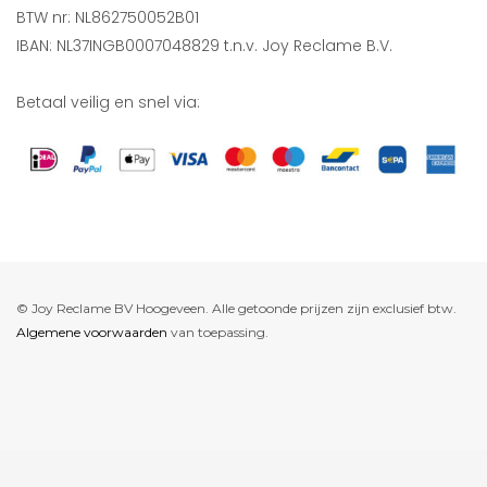
BTW nr: NL862750052B01
IBAN: NL37INGB0007048829 t.n.v. Joy Reclame B.V.
Betaal veilig en snel via:
© Joy Reclame BV Hoogeveen. Alle getoonde prijzen zijn exclusief btw.
Algemene voorwaarden
van toepassing.
De waardering van www.joyreclame.nl bij
WebwinkelKeur Reviews
is