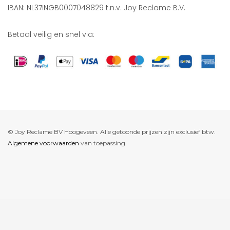
IBAN: NL37INGB0007048829 t.n.v. Joy Reclame B.V.
Betaal veilig en snel via:
© Joy Reclame BV Hoogeveen. Alle getoonde prijzen zijn exclusief btw.
Algemene voorwaarden
van toepassing.
De waardering van www.joyreclame.nl bij
WebwinkelKeur Reviews
is
9.4/10 gebaseerd op 237 reviews.