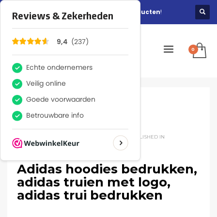
Gratis ontwerp en verzending bij
alle producten
!
Tim - Joy Reclame
DINSDAG, 03 FEBRUARI 2026
/
PUBLISHED IN
Adidas hoodies bedrukken,
adidas truien met logo,
adidas trui bedrukken