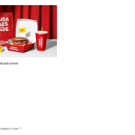
orecadrukker
arkeerd met
*