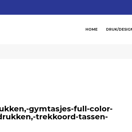
HOME
DRUK/DESIG
kken,-gymtasjes-full-color-
rukken,-trekkoord-tassen-