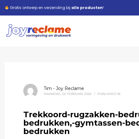
Gratis ontwerp en verzending bij
alle producten
!
Tim - Joy Reclame
MAANDAG, 02 FEBRUARI 2026
/
PUBLISHED IN
Trekkoord-rugzakken-bedru
bedrukken,-gymtassen-bed
bedrukken