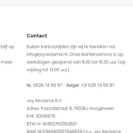
Contact
lijf op
Buiten kantoortijden zijn wij te bereiken via
info@joyreclame.nl. Onze klantenservice is op
 meer.
werkdagen geopend van 8:30 tot 16:30 uur (op
vrijdag tot 13:00 uur).
NL:
0528 74 56 87 -
België:
+31 528 74 56 87
Joy Reclame B.V.
Adres: Pascalstraat 8, 7903BJ Hoogeveen
KVK: 83146679
BTW nr: NL862750052B01
IBAN: NL37INGB0007048829 t.n.v. Joy Reclame