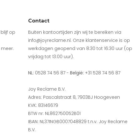
Contact
lijf op
Buiten kantoortijden zijn wij te bereiken via
info@joyreclame.nl. Onze klantenservice is op
 meer.
werkdagen geopend van 8:30 tot 16:30 uur (op
vrijdag tot 13:00 uur).
NL:
0528 74 56 87 -
België:
+31 528 74 56 87
Joy Reclame B.V.
Adres: Pascalstraat 8, 7903BJ Hoogeveen
KVK: 83146679
BTW nr: NL862750052B01
IBAN: NL37INGB0007048829 t.n.v. Joy Reclame
B.V.