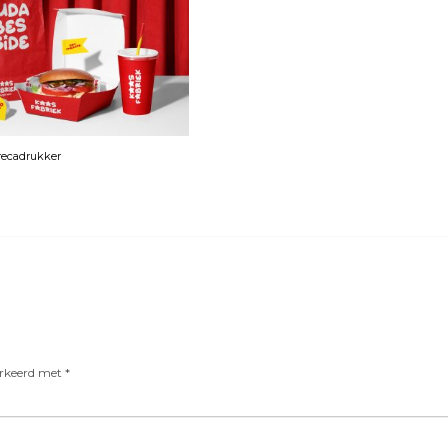
orecadrukker
arkeerd met
*