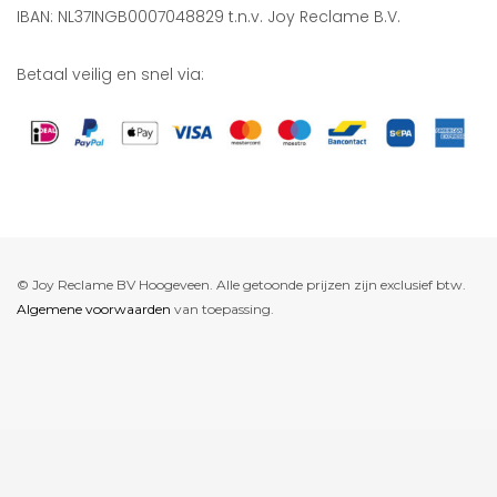
IBAN: NL37INGB0007048829 t.n.v. Joy Reclame B.V.
Betaal veilig en snel via:
© Joy Reclame BV Hoogeveen. Alle getoonde prijzen zijn exclusief btw.
Algemene voorwaarden
van toepassing.
De waardering van www.joyreclame.nl bij
WebwinkelKeur Reviews
is
9.4/10 gebaseerd op 237 reviews.