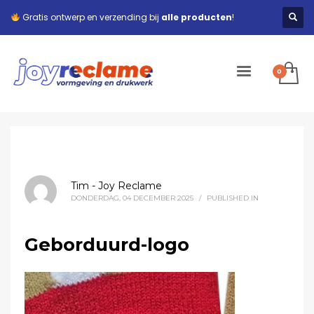
Gratis ontwerp en verzending bij
alle producten
!
Tim - Joy Reclame
DONDERDAG, 04 DECEMBER 2025
/
PUBLISHED IN
Geborduurd-logo